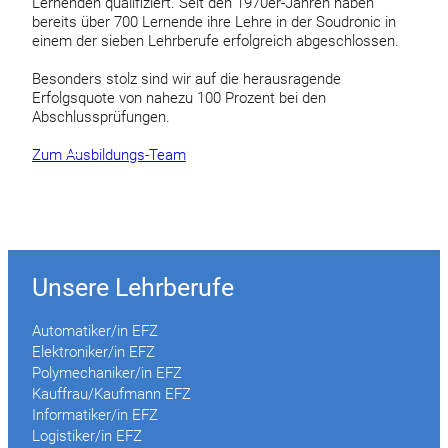
Lernenden qualifiziert. Seit den 1970er-Jahren haben
bereits über 700 Lernende ihre Lehre in der Soudronic in
einem der sieben Lehrberufe erfolgreich abgeschlossen.
Besonders stolz sind wir auf die herausragende
Erfolgsquote von nahezu 100 Prozent bei den
Abschlussprüfungen.
Zum Ausbildungs-Team
Unsere Lehrberufe
Automatiker/in EFZ
Elektroniker/in EFZ
Polymechaniker/in EFZ
Kauffrau/Kaufmann EFZ
Informatiker/in EFZ
Logistiker/in EFZ