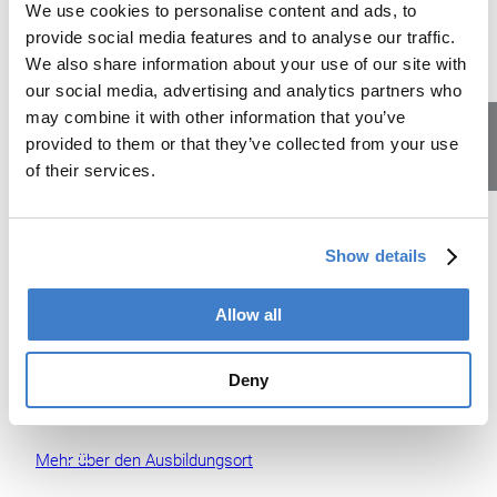
We use cookies to personalise content and ads, to
provide social media features and to analyse our traffic.
We also share information about your use of our site with
our social media, advertising and analytics partners who
may combine it with other information that you’ve
provided to them or that they’ve collected from your use
of their services.
Lehrstellen
Dein Ausbildungsort in Bergdietikon
Show details
Bergdietikon ist mit dem Auto oder mit ÖV, dank
regelmässiger Verbindungen, ganz einfach zu erreichen.
Über Mittag kannst du dich in unserem Personalrestaurant
Allow all
günstig verpflegen.
Oder du nutzt die Zeit für etwas Sport an der frischen Luft
Deny
im schönen Reppischtal oder in unserem kleinen Fitness-
Center.
Mehr über den Ausbildungsort