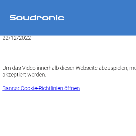
Home
>
News
>
Herzliche Festtagsgrüsse 2022
22/12/2022
Um das Video innerhalb dieser Webseite abzuspielen, mü
akzeptiert werden.
Banner Cookie-Richtlinien öffnen