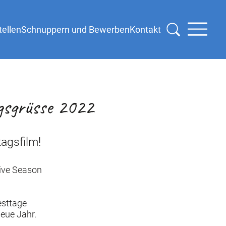
tellen
Schnuppern und Bewerben
Kontakt
agsgrüsse 2022
agsfilm!
tive Season
esttage
eue Jahr.