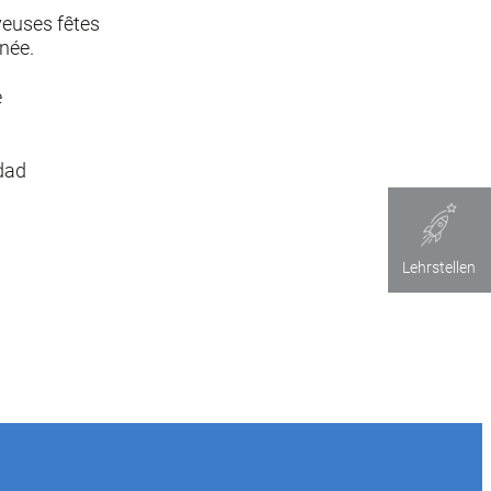
euses fêtes
nnée.
e
dad
Lehrstellen