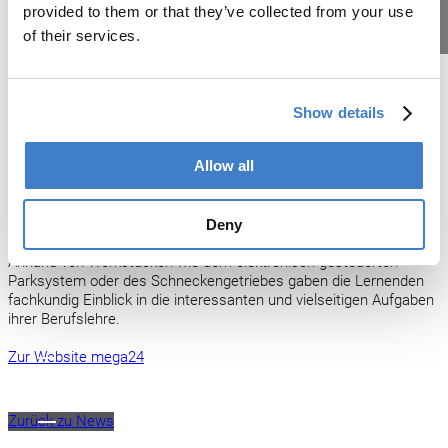
Gewerbeausstellung Mutschellen
provided to them or that they’ve collected from your use
of their services.
Lehrstellen
Vom 11. bis 14. April 2024 haben wir an der
Gewerbeausstellung Mutschellen mega24
Show details
teilgenommen. Unsere Lernenden haben den
vielen Besuchern, darunter auch Eltern und
Jugendliche, die 6 Lehrberufe gleich selber
Allow all
vorgestellt, welche die Soudronic Berufsbildung
anbietet.
Deny
Anhand von Werkstücken wie dem elektronisch gesteuerten
Parksystem oder des Schneckengetriebes gaben die Lernenden
fachkundig Einblick in die interessanten und vielseitigen Aufgaben
ihrer Berufslehre.
Zur Website mega24
Zurück zu News