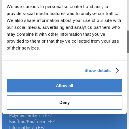
Automatiker/in EFZ
We use cookies to personalise content and ads, to
Elektroniker/in EFZ
Polymechaniker/in EFZ
provide social media features and to analyse our traffic.
Kauffrau/Kaufmann EFZ
We also share information about your use of our site with
Informatiker/in EFZ
our social media, advertising and analytics partners who
Logistiker/in EFZ
Unterhaltspraktiker/in EBA
may combine it with other information that you’ve
provided to them or that they’ve collected from your use
Sieben Lehrberufe im Überblick
of their services.
Lehrstellen
Zurück zu News
Show details
Allow all
Unsere Lehrberufe
Deny
Automatiker/in EFZ
Elektroniker/in EFZ
Polymechaniker/in EFZ
Kauffrau/Kaufmann EFZ
Informatiker/in EFZ