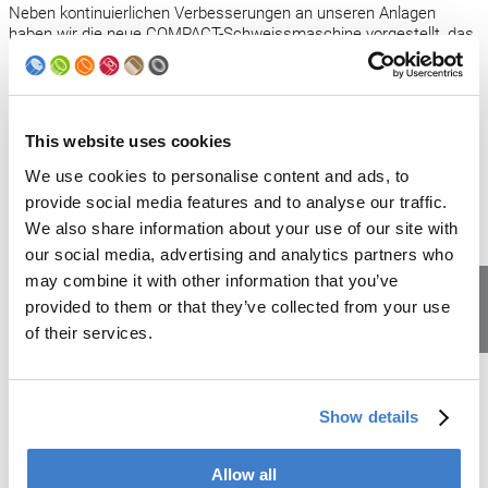
Neben kontinuierlichen Verbesserungen an unseren Anlagen
haben wir die neue COMPACT-Schweissmaschine vorgestellt, das
Angebot an Upgrades und Umbauten erweitert und digitale
Lösungen wie mySoudronic weiterentwickelt. All dies verfolgen wir
mit einem klaren Ziel: Dosenproduktionslinien effizienter und
sicherer zu machen und zugleich mehr Komfort und Transparenz
zu bieten.
This website uses cookies
We use cookies to personalise content and ads, to
Mit Blick nach vorn freue ich mich darauf, viele von Ihnen im Mai
2026 an der Fachmesse Metpack in Essen zu treffen. Dort
provide social media features and to analyse our traffic.
präsentieren wir die neuesten Innovationen und
We also share information about your use of our site with
Weiterentwicklungen unseres Portfolios und nehmen uns Zeit für
our social media, advertising and analytics partners who
den Austausch über Projekte. Im selben Monat finden Sie uns
may combine it with other information that you’ve
zudem an der Interpack in Düsseldorf.
provided to them or that they’ve collected from your use
Im Namen des gesamten Soudronic-Teams wünsche ich Ihnen
of their services.
Lehrstellen
und Ihren Familien eine frohe Weihnachtszeit, gute Gesundheit
und einen energiegeladenen Start ins neue Jahr.
Wir freuen uns sehr darauf, Sie 2026 wiederzusehen.
Show details
Herzliche Grüsse
Rolf Geide
Allow all