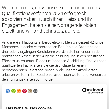
Wir freuen uns, dass unsere elf Lernenden das
Qualifikationsverfahren 2024 erfolgreich
absolviert haben! Durch ihren Fleiss und ihr
Engagement haben sie hervorragende Noten
erzielt, und wir sind sehr stolz auf sie.
An unserem Hauptsitz in Bergdietikon bilden wir derzeit 42 junge
Menschen in sechs verschiedenen Berufen aus. Während der
drei- oder vierjährigen Berufslehre werden die Lernenden in der
praktischen Arbeit, in der Allgemeinbildung und in den beruflichen
Fächern unterrichtet. Diese umfassende Ausbildung führt zu hoch
qualifizierten Fachkräften, die die Grundlage für einen
hervorragenden Talentpool bilden. Viele unserer Absolventen
arbeiten weiterhin für Soudronic, bilden sich weiter und werden zu
den Führungskräften von morgen.
Unsere sechs Lehrberufe mit EFZ
Soudronic engagiert sich stark in der Berufsbildung und bietet
sechs Ausbildungen an, die zu einem eidgenössischen
This website uses cookies