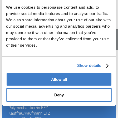
Fähigkeitszeugnis (EFZ) führen.
We use cookies to personalise content and ads, to
Automatiker/in EFZ
provide social media features and to analyse our traffic.
Elektroniker/in EFZ
We also share information about your use of our site with
Polymechaniker/in EFZ
our social media, advertising and analytics partners who
Kauffrau/Kaufmann EFZ
may combine it with other information that you’ve
Informatiker/in EFZ
Logistiker/in EFZ
provided to them or that they’ve collected from your use
of their services.
Lehrstellen
Welche Lehre passt zu dir?
Zurück zu News
Show details
Allow all
Unsere Lehrberufe
Deny
Automatiker/in EFZ
Elektroniker/in EFZ
Polymechaniker/in EFZ
Kauffrau/Kaufmann EFZ