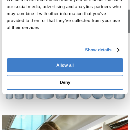
dieser komplexen Anlagen.
our social media, advertising and analytics partners who
Sobald eine Produktionslinie voll betriebsbereit ist,
may combine it with other information that you’ve
produzieren unsere Kunden damit Millionen von leeren
provided to them or that they’ve collected from your use
Dosen. Diese werden dann z. B. an die
of their services.
Lehrstellen
Lebensmittelindustrie geliefert zum Abfüllen von
Lebensmitteln.
Wie funktioniert eine Dosenproduktionsanlage?
Show details
Allow all
Deny