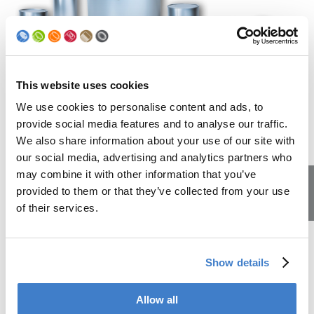
This website uses cookies
Welche Formen und Grössen von
We use cookies to personalise content and ads, to
Metallverpackungen gibt es?
provide social media features and to analyse our traffic.
We also share information about your use of our site with
our social media, advertising and analytics partners who
Mit den Dosenproduktionsanlagen von Soudronic können
may combine it with other information that you’ve
allerlei Grössen und Formen von Metallverpackungen
hergestellt werden. Für die Lebensmittelindustrie werden
provided to them or that they’ve collected from your use
vor allem Konservendosen gemacht, wie man sie aus dem
of their services.
Lehrstellen
Supermarkt kennt: Ravioli, Gemüse, Thunfisch etc.
Daneben gibt es Aerosoldosen, die als Behälter für
Haarsprays, Sprühfarben oder Lacke dienen.
Show details
Es sind aber auch grössere Behälter möglich: Eimer für
Malerfarben oder gar Kessel und Ölfässer können mit den
Anlagen von Soudronic hergestellt werden. Und zu guter
Allow all
Letzt baut Soudronic auch Maschinen, mit denen Deckel