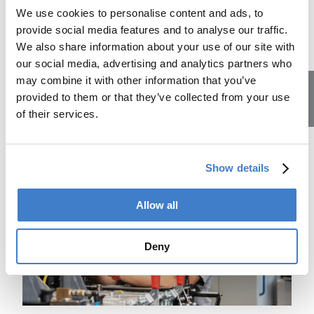
We use cookies to personalise content and ads, to
provide social media features and to analyse our traffic.
We also share information about your use of our site with
our social media, advertising and analytics partners who
Weltweite Niederlassungen
may combine it with other information that you’ve
provided to them or that they’ve collected from your use
Starke Brands, weltweite Präsenz und ein globales
of their services.
Lehrstellen
Vertriebs- und Servicenetz für unsere Kunden in aller Welt.
Hier sind wir
Show details
Allow all
Deny