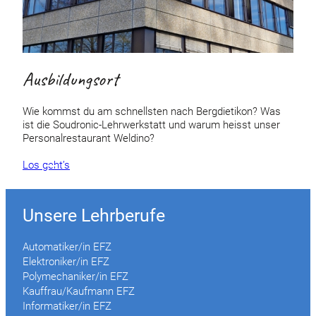
Ausbildungsort
Wie kommst du am schnellsten nach Bergdietikon? Was
ist die Soudronic-Lehrwerkstatt und warum heisst unser
Personalrestaurant Weldino?
Los geht’s
Unsere Lehrberufe
Automatiker/in EFZ
Elektroniker/in EFZ
Polymechaniker/in EFZ
Kauffrau/Kaufmann EFZ
Informatiker/in EFZ