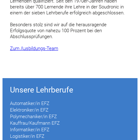
Lernenden qualifiziert. Seit den 1970er-Jahren haben
bereits über 700 Lernende ihre Lehre in der Soudronic in
einem der sieben Lehrberufe erfolgreich abgeschlossen.
Besonders stolz sind wir auf die herausragende
Erfolgsquote von nahezu 100 Prozent bei den
Abschlussprüfungen.
Zum Ausbildungs-Team
Unsere Lehrberufe
Automatiker/in EFZ
Elektroniker/in EFZ
Polymechaniker/in EFZ
Kauffrau/Kaufmann EFZ
Informatiker/in EFZ
Logistiker/in EFZ