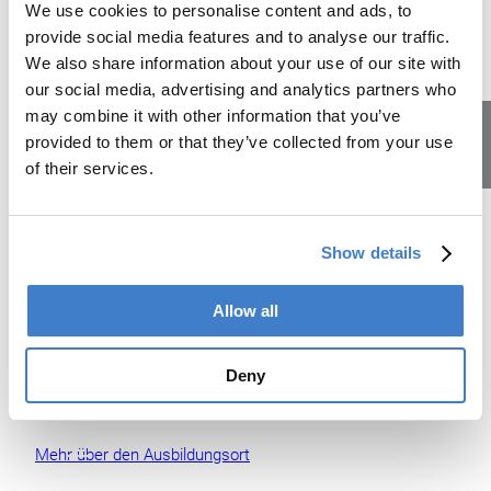
We use cookies to personalise content and ads, to
provide social media features and to analyse our traffic.
We also share information about your use of our site with
our social media, advertising and analytics partners who
may combine it with other information that you’ve
provided to them or that they’ve collected from your use
of their services.
Lehrstellen
Dein Ausbildungsort in Bergdietikon
Show details
Bergdietikon ist mit dem Auto oder mit ÖV, dank
regelmässiger Verbindungen, ganz einfach zu erreichen.
Über Mittag kannst du dich in unserem Personalrestaurant
Allow all
günstig verpflegen.
Oder du nutzt die Zeit für etwas Sport an der frischen Luft
Deny
im schönen Reppischtal oder in unserem kleinen Fitness-
Center.
Mehr über den Ausbildungsort