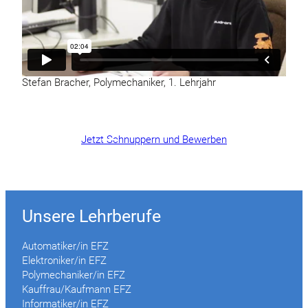
Stefan Bracher, Polymechaniker, 1. Lehrjahr
Jetzt Schnuppern und Bewerben
Unsere Lehrberufe
Automatiker/in EFZ
Elektroniker/in EFZ
Polymechaniker/in EFZ
Kauffrau/Kaufmann EFZ
Informatiker/in EFZ