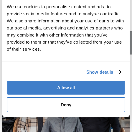
Bergdietikon ist mit dem Auto oder mit ÖV, dank
We use cookies to personalise content and ads, to
regelmässiger Verbindungen, ganz einfach zu erreichen.
provide social media features and to analyse our traffic.
Über Mittag kannst du dich in unserem Personalrestaurant
We also share information about your use of our site with
günstig verpflegen.
our social media, advertising and analytics partners who
Oder du nutzt die Zeit für etwas Sport an der frischen Luft
may combine it with other information that you’ve
im schönen Reppischtal oder in unserem kleinen Fitness-
provided to them or that they’ve collected from your use
Center.
of their services.
Lehrstellen
Mehr über den Ausbildungsort
Show details
Allow all
Deny