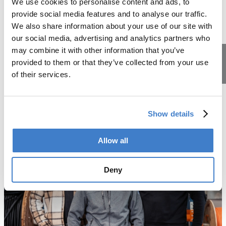
We use cookies to personalise content and ads, to
Über Mittag kannst du dich in unserem Personalrestaurant
provide social media features and to analyse our traffic.
günstig verpflegen.
We also share information about your use of our site with
Oder du nutzt die Zeit für etwas Sport an der frischen Luft
our social media, advertising and analytics partners who
im schönen Reppischtal oder in unserem kleinen Fitness-
may combine it with other information that you’ve
Center.
provided to them or that they’ve collected from your use
of their services.
Lehrstellen
Mehr über den Ausbildungsort
Show details
Allow all
Deny