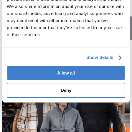
regelmässiger Verbindungen, ganz einfach zu erreichen.
We also share information about your use of our site with
Über Mittag kannst du dich in unserem Personalrestaurant
our social media, advertising and analytics partners who
günstig verpflegen.
may combine it with other information that you’ve
Oder du nutzt die Zeit für etwas Sport an der frischen Luft
provided to them or that they’ve collected from your use
im schönen Reppischtal oder in unserem kleinen Fitness-
of their services.
Lehrstellen
Center.
Mehr über den Ausbildungsort
Show details
Allow all
Deny