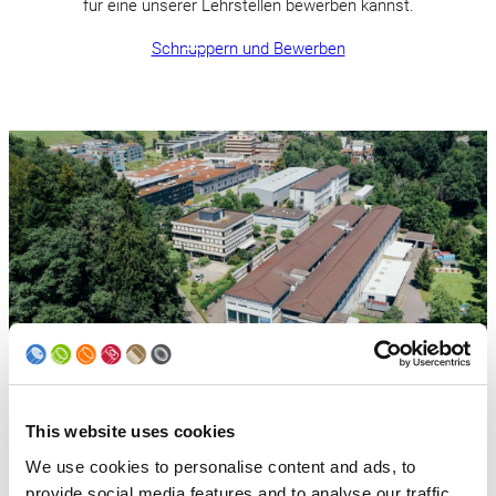
für eine unserer Lehrstellen bewerben kannst.
Schnuppern und Bewerben
This website uses cookies
Dein Ausbildungsort in Bergdietikon
We use cookies to personalise content and ads, to
provide social media features and to analyse our traffic.
Bergdietikon ist mit dem Auto oder mit ÖV, dank