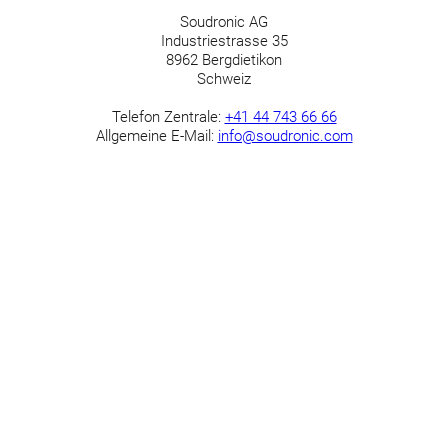
Soudronic AG
Industriestrasse 35
8962 Bergdietikon
Schweiz
Telefon Zentrale:
+41 44 743 66 66
Allgemeine E-Mail:
info@soudronic.com
Unsere Lehrberufe
Automatiker/in EFZ
Elektroniker/in EFZ
Polymechaniker/in EFZ
Kauffrau/Kaufmann EFZ
Informatiker/in EFZ