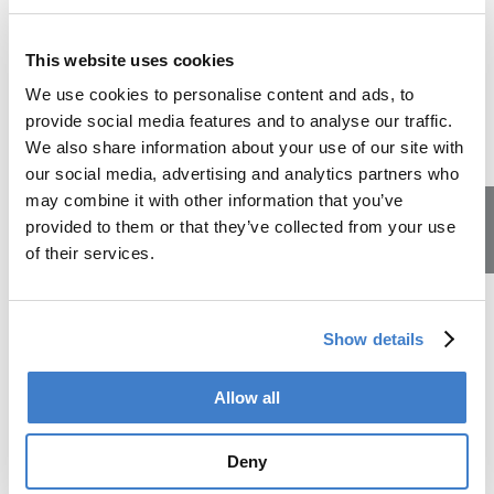
Nutzer.
This website uses cookies
Urheberrechte
We use cookies to personalise content and ads, to
provide social media features and to analyse our traffic.
Die Urheberrechte und alle anderen Rechte an Inhalten,
We also share information about your use of our site with
Bildern, Fotos oder anderen Dateien auf dieser Website
our social media, advertising and analytics partners who
gehören ausschliesslich der Soudronic Group.
may combine it with other information that you’ve
provided to them or that they’ve collected from your use
Handelsregistereintrag
of their services.
Lehrstellen
UID CHE-105.956.805
Show details
Mehrwertsteuer
Allow all
CHE-105.956.805
Deny
Unsere Lehrberufe