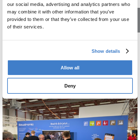
our social media, advertising and analytics partners who
Wie es Ihrer Tochter oder Ihrem Sohn während der
may combine it with other information that you’ve
Lehrzeit geht und was sich bei Soudronic sonst so tut,
provided to them or that they’ve collected from your use
erfahren Sie nicht nur beim Abendessen, sondern auch
of their services.
direkt von uns.
Lehrstellen
Mit unserem persönlichen Newsletter an die
Erziehungsberechtigte halten wir Sie auf dem Laufenden
und laden Sie regelmässig zu Besuchsnachmittagen ein.
Show details
So bleiben Sie nahe an der Ausbildung und am Alltag Ihres
Kindes dran.
Allow all
Deny